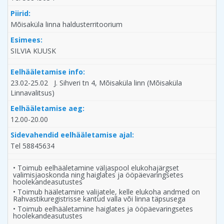
Piirid:
Mõisaküla linna haldusterritoorium
Esimees:
SILVIA KUUSK
Eelhääletamise info:
23.02-25.02 J. Sihveri tn 4, Mõisaküla linn (Mõisaküla
Linnavalitsus)
Eelhääletamise aeg:
12.00-20.00
Sidevahendid eelhääletamise ajal:
Tel 58845634
• Toimub eelhääletamine väljaspool elukohajärgset
valimisjaoskonda ning haiglates ja ööpäevaringsetes
hoolekandeasutustes
• Toimub hääletamine valijatele, kelle elukoha andmed on
Rahvastikuregistrisse kantud valla või linna täpsusega
• Toimub eelhääletamine haiglates ja ööpäevaringsetes
hoolekandeasutustes